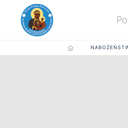
Po
NABOŻEŃST