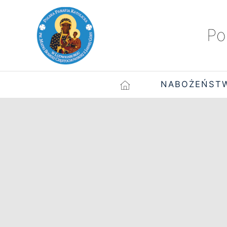
Po
NABOŻEŃST