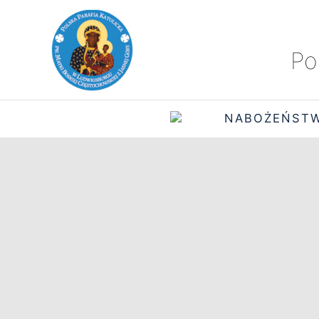
Po
NABOŻEŃST