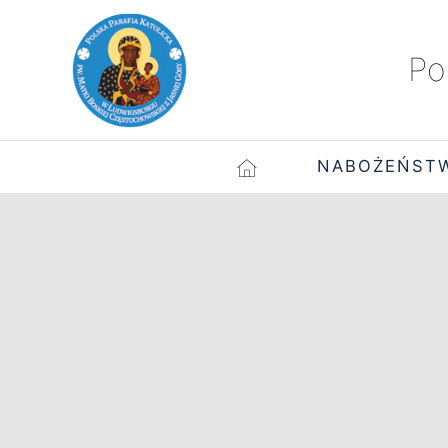
Po
NABOŻEŃST