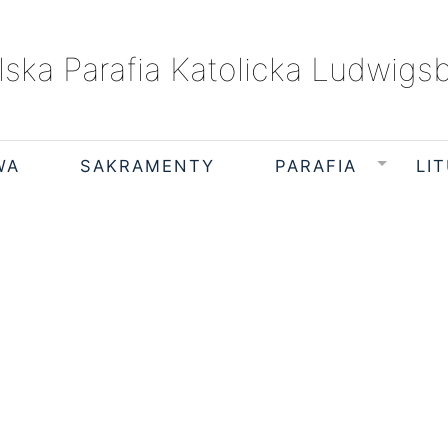
lska Parafia Katolicka Ludwigs
WA
SAKRAMENTY
PARAFIA
LI
czwartek, 6 sierpnia 2026