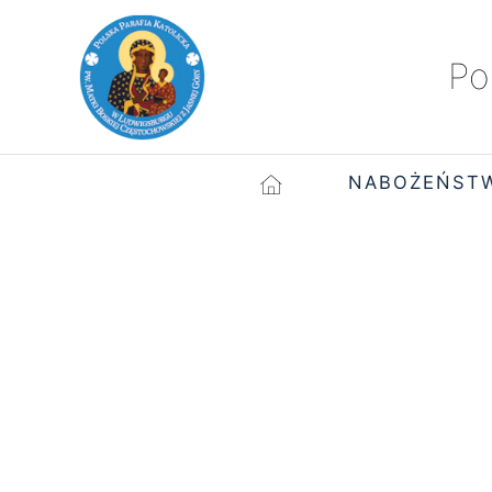
Po
NABOŻEŃST