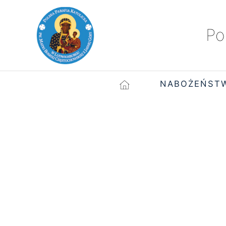
Po
NABOŻEŃST