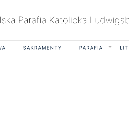
lska Parafia Katolicka Ludwigs
WA
SAKRAMENTY
PARAFIA
LI
czwartek, 6 sierpnia 2026