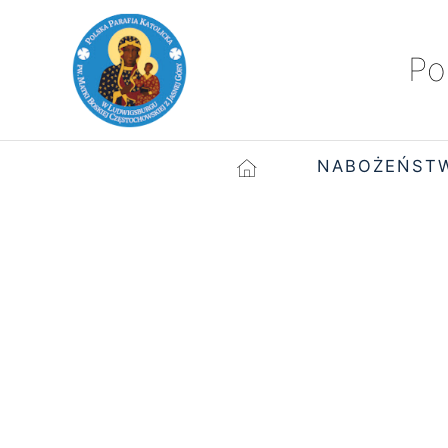
Po
NABOŻEŃST